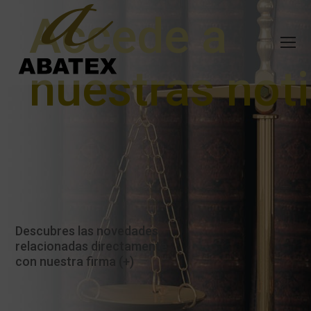
Accede a
nuestras noti
Descubres las novedades
relacionadas directamente
con nuestra firma (+)