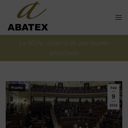
La AEVAL: crónica de una muerte
anunciada
Estás aquí:
Prueba
Feb
9
2018