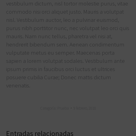
vestibulum dictum, nisl tortor molestie purus, vitae
commodo nisi orci aliquet justo. Mauris a volutpat
nisl. Vestibulum auctor, leo a pulvinar euismod,
purus nibh porttitor nunc, nec volutpat leo orci quis
mauris. Nam nunc tellus, pharetra vel nisi at,
hendrerit bibendum sem. Aenean condimentum
vulputate metus eu semper. Maecenas porta
sapien a lorem volutpat sodales. Vestibulum ante
ipsum primis in faucibus orci luctus et ultrices
posuere cubilia Curae; Donec mattis dictum
venenatis.
Categoría:
Prueba
9 febrero, 2018
Entradas relacionadas