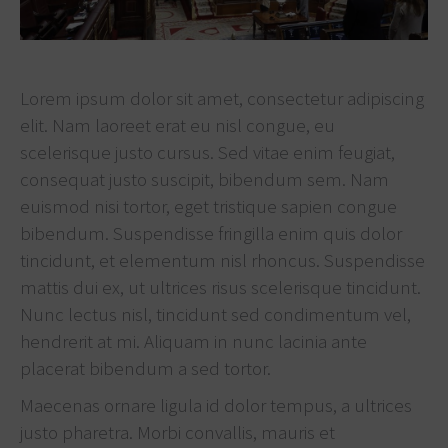
Lorem ipsum dolor sit amet, consectetur adipiscing
elit. Nam laoreet erat eu nisl congue, eu
scelerisque justo cursus. Sed vitae enim feugiat,
consequat justo suscipit, bibendum sem. Nam
euismod nisi tortor, eget tristique sapien congue
bibendum. Suspendisse fringilla enim quis dolor
tincidunt, et elementum nisl rhoncus. Suspendisse
mattis dui ex, ut ultrices risus scelerisque tincidunt.
Nunc lectus nisl, tincidunt sed condimentum vel,
hendrerit at mi. Aliquam in nunc lacinia ante
placerat bibendum a sed tortor.
Maecenas ornare ligula id dolor tempus, a ultrices
justo pharetra. Morbi convallis, mauris et