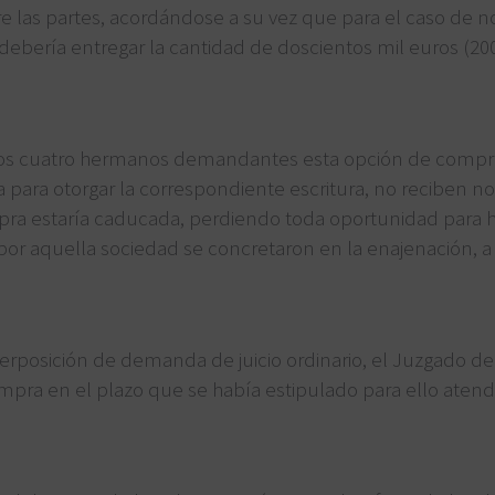
 las partes, acordándose a su vez que para el caso de no
debería entregar la cantidad de doscientos mil euros (20
or los cuatro hermanos demandantes esta opción de compr
a para otorgar la correspondiente escritura, no reciben 
a estaría caducada, perdiendo toda oportunidad para hac
 por aquella sociedad se concretaron en la enajenación, a
interposición de demanda de juicio ordinario, el Juzgado d
mpra en el plazo que se había estipulado para ello aten