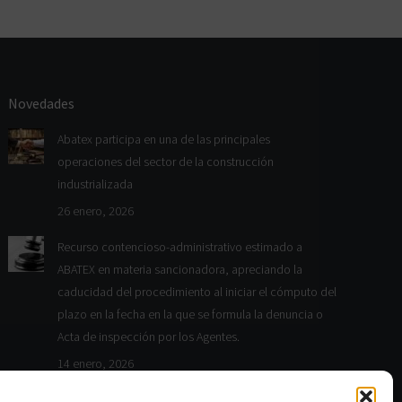
Novedades
Abatex participa en una de las principales
operaciones del sector de la construcción
industrializada
26 enero, 2026
Recurso contencioso-administrativo estimado a
ABATEX en materia sancionadora, apreciando la
caducidad del procedimiento al iniciar el cómputo del
plazo en la fecha en la que se formula la denuncia o
Acta de inspección por los Agentes.
14 enero, 2026
ABATEX consigue sentar jurisprudencia en la Región