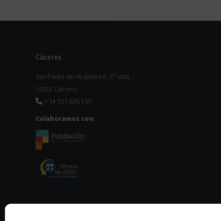
Cáceres
San Pedro de Alcántara 8, 3º Izda.
10001 Cáceres
+ 34 927 626 100
Colaboramos con: