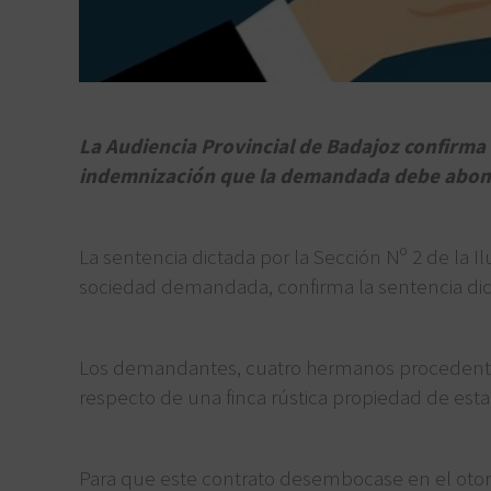
La Audiencia Provincial de Badajoz confirma 
indemnización que la demandada debe abona
La sentencia dictada por la Sección Nº 2 de la I
sociedad demandada, confirma la sentencia dict
Los demandantes, cuatro hermanos procedentes 
respecto de una finca rústica propiedad de esta
Para que este contrato desembocase en el otorg