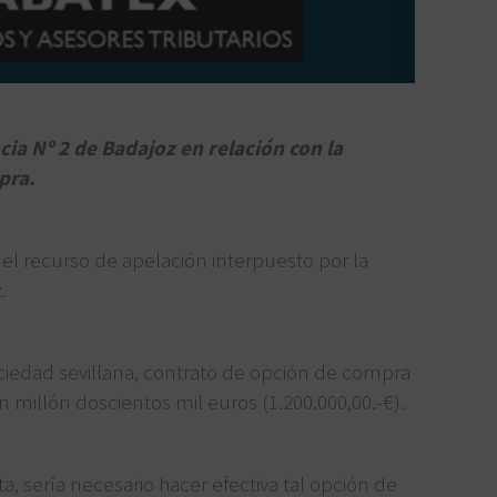
ia Nº 2 de Badajoz en relación con la
pra.
r el recurso de apelación interpuesto por la
.
iedad sevillana, contrato de opción de compra
 millón doscientos mil euros (1.200.000,00.-€).
 sería necesario hacer efectiva tal opción de