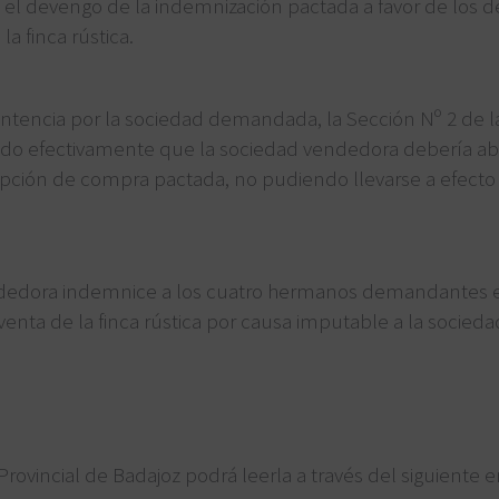
el devengo de la indemnización pactada a favor de los d
a finca rústica.
ntencia por la sociedad demandada, la Sección Nº 2 de la
ndo efectivamente que la sociedad vendedora debería abo
pción de compra pactada, no pudiendo llevarse a efecto
ndedora indemnice a los cuatro hermanos demandantes en
aventa de la finca rústica por causa imputable a la socie
Provincial de Badajoz podrá leerla a través del siguiente e