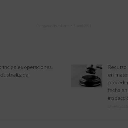
Categoría:
Novedades
5 abril, 2021
principales operaciones
Recurso 
dustrializada
en mater
procedim
fecha en
inspecci
14 enero, 202