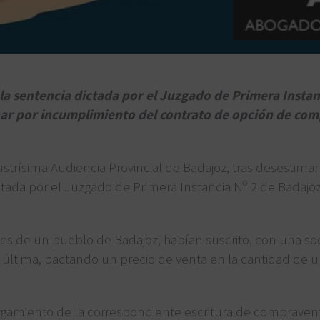
la sentencia dictada por el Juzgado de Primera Instanc
r por incumplimiento del contrato de opción de com
lustrísima Audiencia Provincial de Badajoz, tras desestima
ada por el Juzgado de Primera Instancia Nº 2 de Badajoz
de un pueblo de Badajoz, habían suscrito, con una soc
 última, pactando un precio de venta en la cantidad de un
amiento de la correspondiente escritura de compraventa,