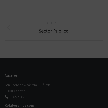
Navegación
ANTERIOR
entre
Proyecto
Sector Público
anterior
proyectos
Cáceres
San Pedro de Alcántara 8, 3º Izda.
10001 Cáceres
+ 34 927 626 100
Colaboramos con: