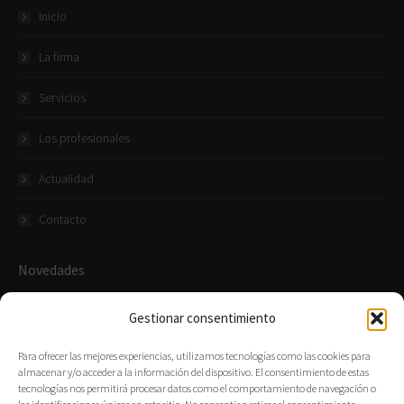
Inicio
La firma
Servicios
Los profesionales
Actualidad
Contacto
Novedades
Abatex participa en una de las principales operaciones del
Gestionar consentimiento
sector de la construcción industrializada
26 enero, 2026
Para ofrecer las mejores experiencias, utilizamos tecnologías como las cookies para
almacenar y/o acceder a la información del dispositivo. El consentimiento de estas
tecnologías nos permitirá procesar datos como el comportamiento de navegación o
Recurso contencioso-administrativo estimado a ABATEX en