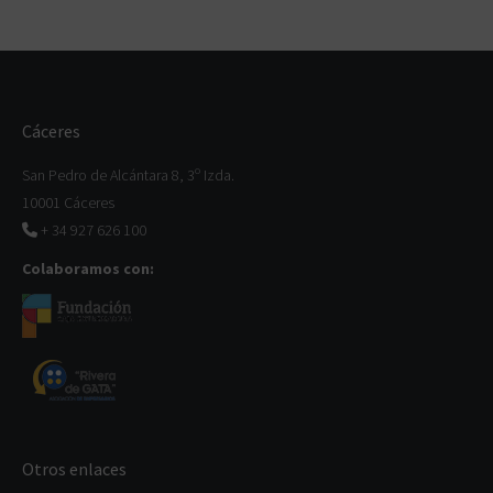
Cáceres
San Pedro de Alcántara 8, 3º Izda.
10001 Cáceres
+ 34 927 626 100
Colaboramos con:
Otros enlaces