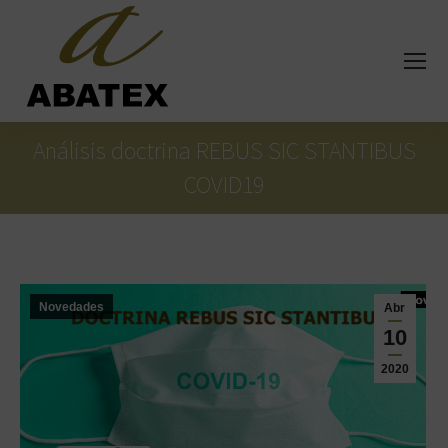
Análisis doctrina REBUS SIC STANTIBUS
COVID19
Estás aquí:
Novedades
Abr
10
2020