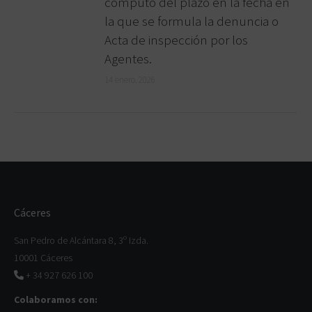
cómputo del plazo en la fecha en
la que se formula la denuncia o
Acta de inspección por los
Agentes.
14 enero, 2026
Cáceres
San Pedro de Alcántara 8, 3º Izda.
10001 Cáceres
+ 34 927 626 100
Colaboramos con: