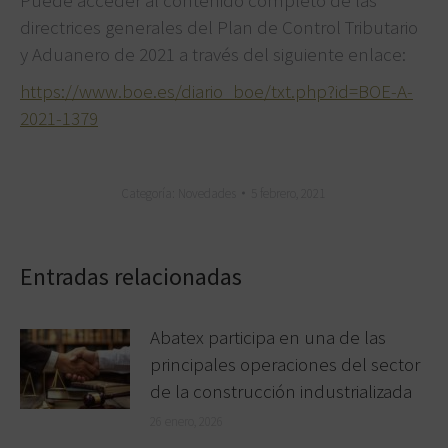
directrices generales del Plan de Control Tributario
y Aduanero de 2021 a través del siguiente enlace:
https://www.boe.es/diario_boe/txt.php?id=BOE-A-
2021-1379
Categoría:
Novedades
5 febrero, 2021
Entradas relacionadas
Abatex participa en una de las
principales operaciones del sector
de la construcción industrializada
26 enero, 2026