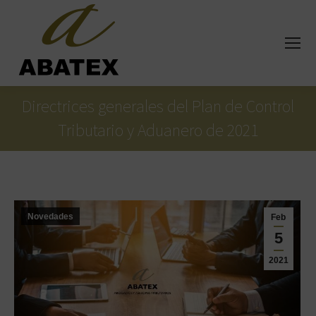
Directrices generales del Plan de Control
Tributario y Aduanero de 2021
Estás aquí:
Novedades
Feb
5
2021