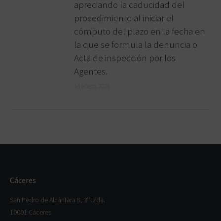
apreciando la caducidad del
procedimiento al iniciar el
cómputo del plazo en la fecha en
la que se formula la denuncia o
Acta de inspección por los
Agentes.
14 enero, 2026
Cáceres
San Pedro de Alcántara 8, 3º Izda.
10001 Cáceres