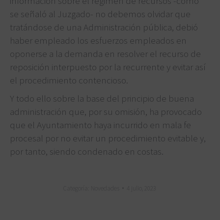
información sobre el régimen de recursos -como
se señaló al Juzgado- no debemos olvidar que
tratándose de una Administración pública, debió
haber empleado los esfuerzos empleados en
oponerse a la demanda en resolver el recurso de
reposición interpuesto por la recurrente y evitar así
el procedimiento contencioso.
Y todo ello sobre la base del principio de buena
administración que, por su omisión, ha provocado
que el Ayuntamiento haya incurrido en mala fe
procesal por no evitar un procedimiento evitable y,
por tanto, siendo condenado en costas.
Categoría:
Novedades
4 julio, 2023