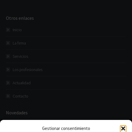
Otros enlaces
Inicio
La firma
Servicios
Los profesionales
Actualidad
Contacto
Novedades
Abatex participa en una de las principales operaciones del
Gestionar consentimiento
sector de la construcción industrializada