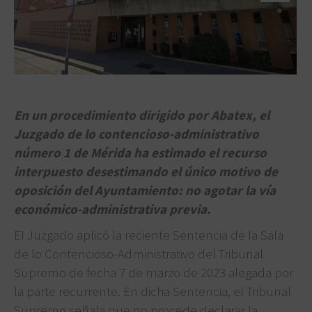
En un procedimiento dirigido por Abatex, el
Juzgado de lo contencioso-administrativo
número 1 de Mérida ha estimado el recurso
interpuesto desestimando el único motivo de
oposición del Ayuntamiento: no agotar la vía
económico-administrativa previa.
El Juzgado aplicó la reciente Sentencia de la Sala
de lo Contencioso-Administrativo del Tribunal
Supremo de fecha 7 de marzo de 2023 alegada por
la parte recurrente. En dicha Sentencia, el Tribunal
Supremo señala que no procede declarar la