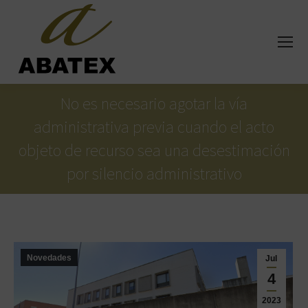
No es necesario agotar la vía
administrativa previa cuando el acto
objeto de recurso sea una desestimación
por silencio administrativo
Estás aquí:
Novedades
Jul
4
2023